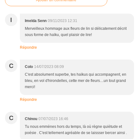
Ajouter un commentaire
I
Imelda Senn
09/11/2023 12:31
Merveilleux hommage aux fleurs de lin si délicatement décrit
sous forme de haïku, quel plaisir de lire!
Répondre
C
Colo
14/07/2023 08:09
C'est absolument superbe, tes haïkus qui accompagnent, en
bleu, en vol d'hirondelles, cette mer de fleurs....un tout grand
merci!
Répondre
C
Chinou
07/07/2023 16:46
Tu nous emmènes hors du temps, là où règne quiètude et
poésie . C'est tellement agréable de se laissser bercer ainsi .